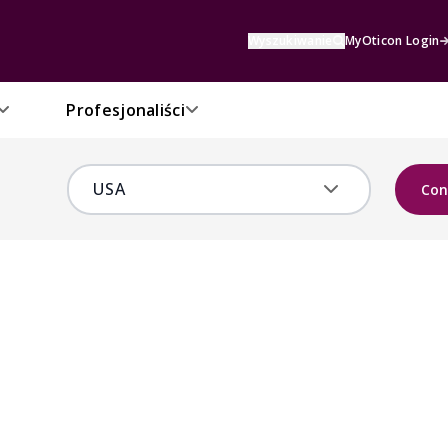
Wyszukiwanie
MyOticon Login
Profesjonaliści
Con