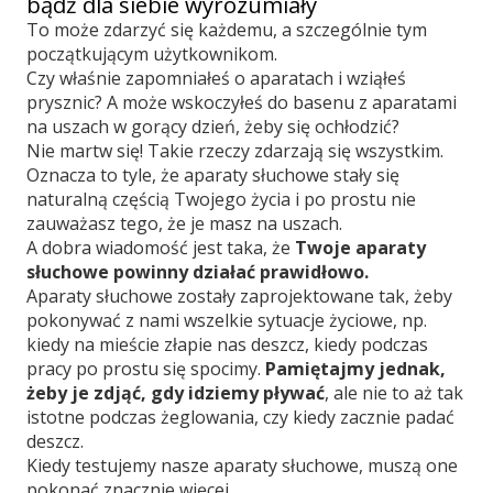
bądź dla siebie wyrozumiały
To może zdarzyć się każdemu, a szczególnie tym
początkującym użytkownikom.
Czy właśnie zapomniałeś o aparatach i wziąłeś
prysznic? A może wskoczyłeś do basenu z aparatami
na uszach w gorący dzień, żeby się ochłodzić?
Nie martw się! Takie rzeczy zdarzają się wszystkim.
Oznacza to tyle, że aparaty słuchowe stały się
naturalną częścią Twojego życia i po prostu nie
zauważasz tego, że je masz na uszach.
A dobra wiadomość jest taka, że
Twoje aparaty
słuchowe powinny działać prawidłowo.
Aparaty słuchowe zostały zaprojektowane tak, żeby
pokonywać z nami wszelkie sytuacje życiowe, np.
kiedy na mieście złapie nas deszcz, kiedy podczas
pracy po prostu się spocimy.
Pamiętajmy jednak,
żeby je zdjąć, gdy idziemy pływać
, ale nie to aż tak
istotne podczas żeglowania, czy kiedy zacznie padać
deszcz.
Kiedy testujemy nasze aparaty słuchowe, muszą one
pokonać znacznie więcej.