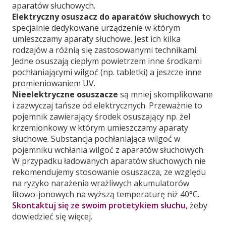
aparatów słuchowych.
Elektryczny osuszacz do aparatów słuchowych t
o
specjalnie dedykowane urządzenie w którym
umieszczamy aparaty słuchowe. Jest ich kilka
rodzajów a różnią się zastosowanymi technikami.
Jedne osuszają ciepłym powietrzem inne środkami
pochłaniającymi wilgoć (np. tabletki) a jeszcze inne
promieniowaniem UV.
Nieelektryczne osuszacze
są mniej skomplikowane
i zazwyczaj tańsze od elektrycznych. Przeważnie to
pojemnik zawierający środek osuszający np. żel
krzemionkowy w którym umieszczamy aparaty
słuchowe. Substancja pochłaniająca wilgoć w
pojemniku wchłania wilgoć z aparatów słuchowych.
W przypadku ładowanych aparatów słuchowych nie
rekomendujemy stosowanie osuszacza, ze względu
na ryzyko narażenia wrażliwych akumulatorów
litowo-jonowych na wyższą temperaturę niż 40°C.
Skontaktuj się ze swoim protetykiem słuchu,
żeby
dowiedzieć się więcej.