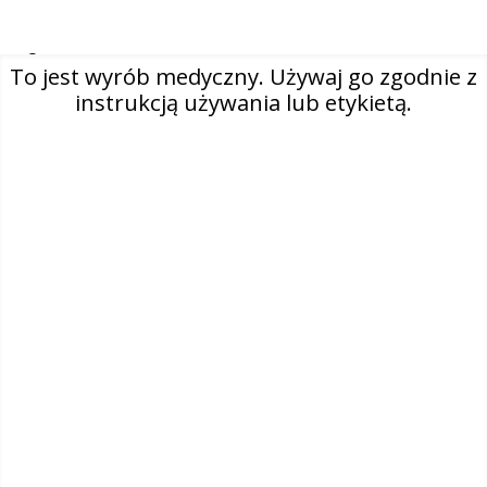
O nas
To jest wyrób medyczny. Używaj go zgodnie z
Kontakt
instrukcją używania lub etykietą.
Select country
Polska (polski)
Facebook
Instagram
Linkedin
Polityka prywatności
Polityka dotycząca plików cookie
Nota prawna
Trademarks information
REACH