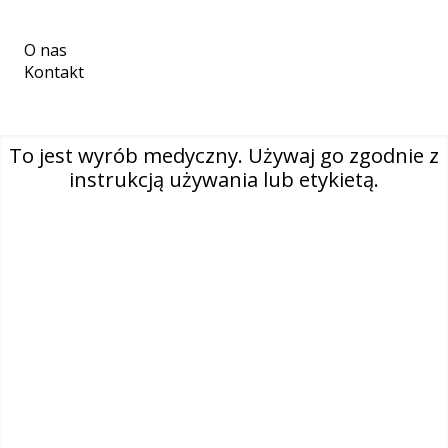
O nas
Kontakt
To jest wyrób medyczny. Używaj go zgodnie z
Select country
instrukcją używania lub etykietą.
Polska (polski)
Facebook
Instagram
Linkedin
Polityka prywatności
Polityka dotycząca plików cookie
Nota prawna
Trademarks information
REACH