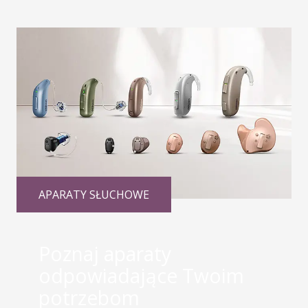
APARATY SŁUCHOWE
Poznaj aparaty
odpowiadające Twoim
potrzebom