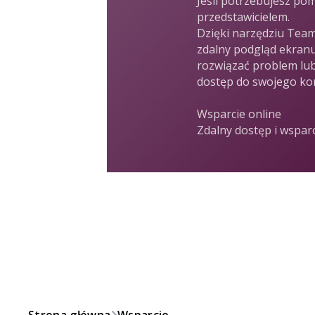
Jeśli potrzebujesz pom
przedstawicielem.
Dzięki narzędziu Team
zdalny podgląd ekra
rozwiązać problem lub
dostęp do swojego ko
Wsparcie online
Zdalny dostęp i wspar