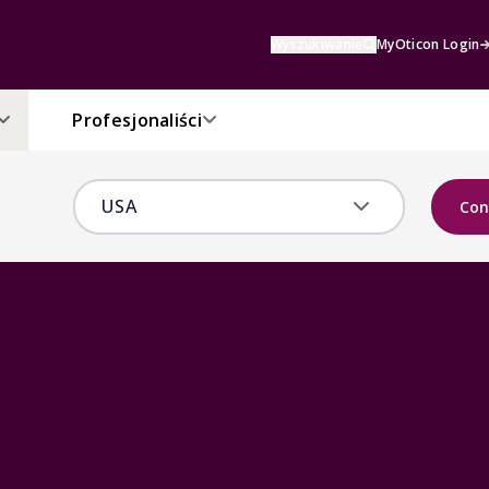
Wyszukiwanie
MyOticon Login
Profesjonaliści
Con