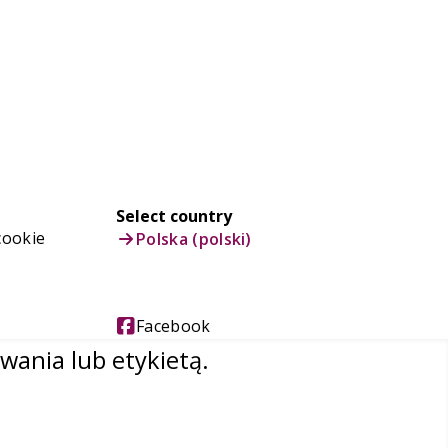
Select country
cookie
Polska (polski)
Facebook
Instagram
wania lub etykietą.
Linkedin