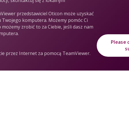
ocy, skontaktuj się z lokalnym
Viewer przedstawiciel Oticon może uzyskać
nu Twojego komputera. Możemy pomóc Ci
 możemy zrobić to za Ciebie, jeśli dasz nam
mputera.
Please c
s
cie przez Internet za pomocą TeamViewer.