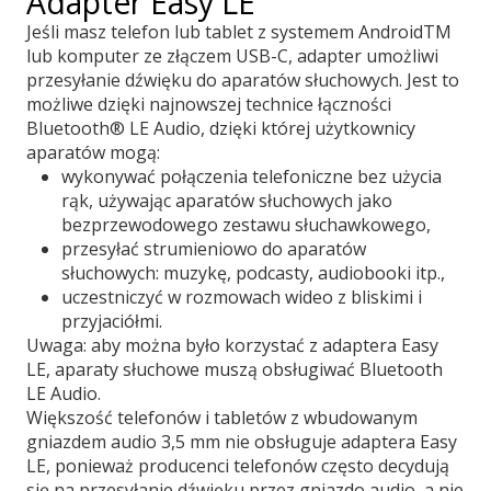
Adapter Easy LE
Jeśli masz telefon lub tablet z systemem AndroidTM
lub komputer ze złączem USB-C, adapter umożliwi
przesyłanie dźwięku do aparatów słuchowych. Jest to
możliwe dzięki najnowszej technice łączności
Bluetooth® LE Audio, dzięki której użytkownicy
aparatów mogą:
wykonywać połączenia telefoniczne bez użycia
rąk, używając aparatów słuchowych jako
bezprzewodowego zestawu słuchawkowego,
przesyłać strumieniowo do aparatów
słuchowych: muzykę, podcasty, audiobooki itp.,
uczestniczyć w rozmowach wideo z bliskimi i
przyjaciółmi.
Uwaga: aby można było korzystać z adaptera Easy
LE, aparaty słuchowe muszą obsługiwać Bluetooth
LE Audio.
Większość telefonów i tabletów z wbudowanym
gniazdem audio 3,5 mm nie obsługuje adaptera Easy
LE, ponieważ producenci telefonów często decydują
się na przesyłanie dźwięku przez gniazdo audio, a nie