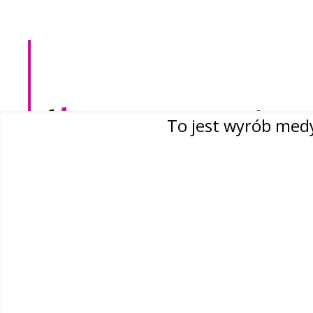
O nas
To jest wyrób medy
Kontakt