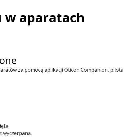
u w aparatach
zone
paratów za pomocą aplikacji Oticon Companion, pilota
ęta.
st wyczerpana.