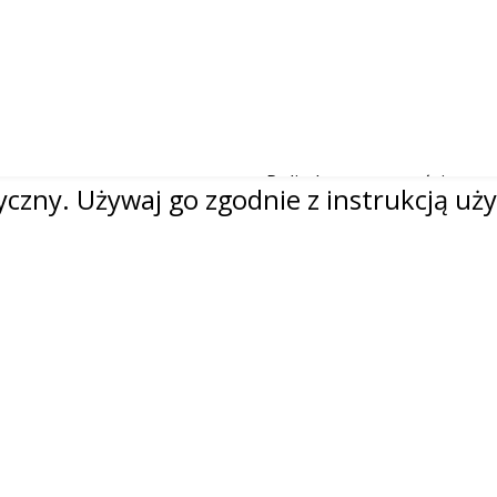
Polityka prywatności
czny. Używaj go zgodnie z instrukcją uży
Polityka dotycząca plików 
Nota prawna
Trademarks information
REACH