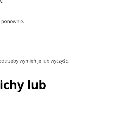
w.
e ponownie.
potrzeby wymień je lub wyczyść.
ichy lub