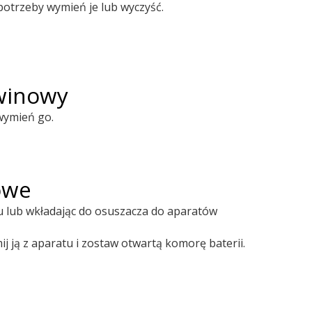
potrzeby wymień je lub wyczyść.
owinowy
wymień go.
owe
u lub wkładając do osuszacza do aparatów
mij ją z aparatu i zostaw otwartą komorę baterii.