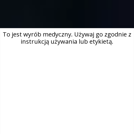
To jest wyrób medyczny. Używaj go zgodnie z
instrukcją używania lub etykietą.
Oticon Zeal™
NADZWYCZAJNE
ROZWIĄZANIE
Pierwszy aparat słuchowy, który ma to wszystko –
niewidoczny