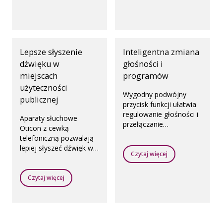
dochodzący z
określonych kierunków,
pomagając skupić się na
mowie.
Lepsze słyszenie
Inteligentna zmiana
dźwięku w
głośności i
miejscach
programów
użyteczności
Wygodny podwójny
publicznej
przycisk funkcji ułatwia
regulowanie głośności i
Aparaty słuchowe
przełączanie
Oticon z cewką
programów.
telefoniczną pozwalają
lepiej słyszeć dźwięk w
Czytaj więcej
aulach, świątyniach,
teatrach, kinach czy
salach koncertowych,
Czytaj więcej
na lotniskach i w innych
miejscach użyteczności
publicznej, gdzie
zainstalowane są pętle