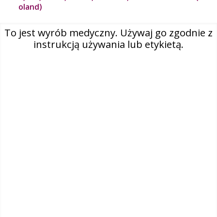
oland)
To jest wyrób medyczny. Używaj go zgodnie z
instrukcją używania lub etykietą.
O nas
Kontakt
Select country
Polska (polski)
Facebook