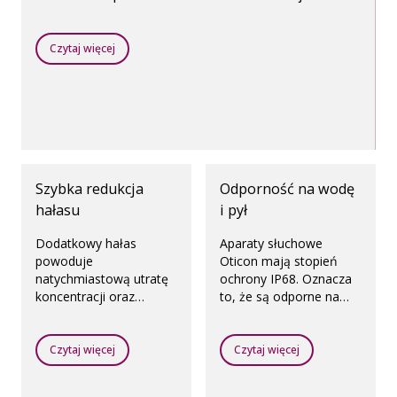
aparatów słuchowych. Wszystko to jest możliwe
dzięki bezprzewodowej technice Bluetooth.
Czytaj więcej
Szybka redukcja
Odporność na wodę
hałasu
i pył
Dodatkowy hałas
Aparaty słuchowe
powoduje
Oticon mają stopień
natychmiastową utratę
ochrony IP68. Oznacza
koncentracji oraz
to, że są odporne na
zmniejsza zdolność
wilgoć i kurz.
mózgu do rozumienia
mowy. Szybka redukcja
Czytaj więcej
Czytaj więcej
hałasu precyzyjnie
redukuje hałas