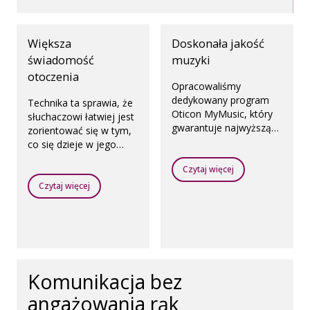
Większa
Doskonała jakość
świadomość
muzyki
otoczenia
Opracowaliśmy
dedykowany program
Technika ta sprawia, że
Oticon MyMusic, który
słuchaczowi łatwiej jest
gwarantuje najwyższą
zorientować się w tym,
jakość dźwięku
co się dzieje w jego
niezależnie od tego, czy
otoczeniu.
słuchasz muzyki na
Czytaj więcej
żywo czy ją odtwarzasz.
Czytaj więcej
Komunikacja bez
angażowania rąk