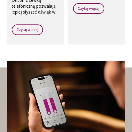
Oticon z cewką
telefoniczną pozwalają
Czytaj więcej
lepiej słyszeć dźwięk w
aulach, świątyniach,
teatrach, kinach czy
salach koncertowych,
Czytaj więcej
na lotniskach i w innych
miejscach użyteczności
publicznej, gdzie
zainstalowane są pętle
indukcyjne.