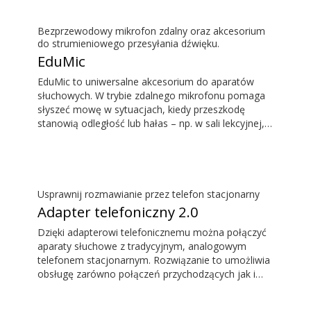
słuchowe.
Bezprzewodowy mikrofon zdalny oraz akcesorium
do strumieniowego przesyłania dźwięku.
EduMic
EduMic to uniwersalne akcesorium do aparatów
słuchowych. W trybie zdalnego mikrofonu pomaga
słyszeć mowę w sytuacjach, kiedy przeszkodę
stanowią odległość lub hałas – np. w sali lekcyjnej,
w pracy, podczas uprawiania sportów itp. EduMic
można też podłączać do innych urządzeń przez
standardowe gniazdo słuchawkowe 3,5 mm, aby
bezprzewodowo przesyłać dźwięk do aparatów
słuchowych Oticon z techniką Bluetooth. EduMic
Usprawnij rozmawianie przez telefon stacjonarny
odbiera również sygnał audio z systemów pętli
Adapter telefoniczny 2.0
indukcyjnych w miejscach użyteczności publicznej.
Dzięki adapterowi telefonicznemu można połączyć
aparaty słuchowe z tradycyjnym, analogowym
telefonem stacjonarnym. Rozwiązanie to umożliwia
obsługę zarówno połączeń przychodzących jak i
wychodzących. Podczas rozmowy aparat słuchowy
działa jak zestaw słuchawkowy, a ConnectClip lub