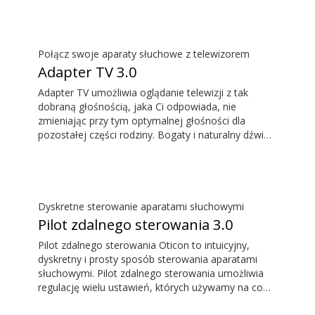
funkcji zdalnego mikrofonu, żeby słyszeć osobę
mówiącą z dużej odległości. ConnectClip działa
także jako pilot zdalnego sterowania, możesz
zatem dyskretnie regulować swoje aparaty
Połącz swoje aparaty słuchowe z telewizorem
słuchowe.
Adapter TV 3.0
Adapter TV umożliwia oglądanie telewizji z tak
dobraną głośnością, jaka Ci odpowiada, nie
zmieniając przy tym optymalnej głośności dla
pozostałej części rodziny. Bogaty i naturalny dźwięk
jest słyszany bez opóźnień. Dzięki czemu to co
słyszymy odpowiada temu, co widzimy na ekranie
telewizora.
Dyskretne sterowanie aparatami słuchowymi
Pilot zdalnego sterowania 3.0
Pilot zdalnego sterowania Oticon to intuicyjny,
dyskretny i prosty sposób sterowania aparatami
słuchowymi. Pilot zdalnego sterowania umożliwia
regulację wielu ustawień, których używamy na co
dzień, bez konieczności zwracania uwagi na aparaty