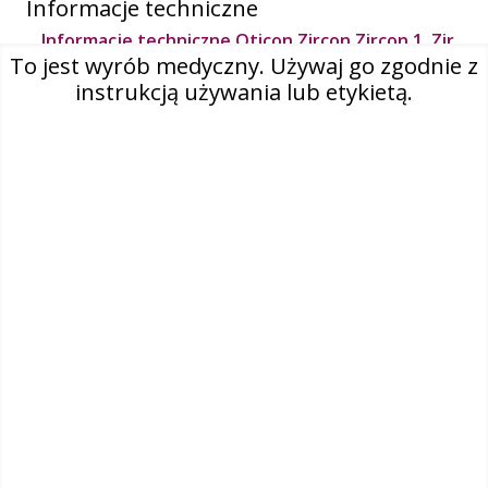
Informacje techniczne
Informacje techniczne Oticon Zircon Zircon 1, Zir
con 2 miniBTE T Polish (Poland)
To jest wyrób medyczny. Używaj go zgodnie z
instrukcją używania lub etykietą.
O nas
Kontakt
Select country
Polska (polski)