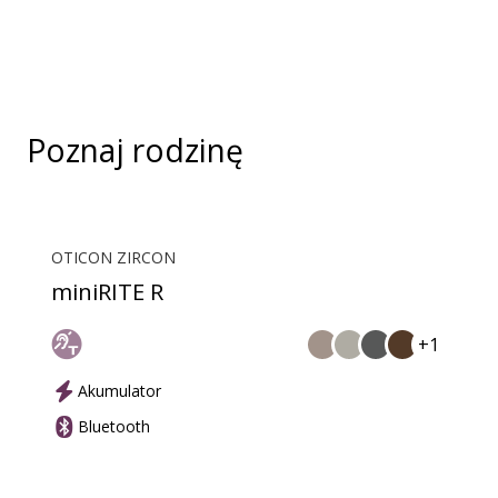
Streamer Pro działa jako mikrofon. Razem
umożliwiają prowadzenie rozmów bez angażowania
rąk.
Poznaj rodzinę
OTICON ZIRCON
miniRITE R
+1
Akumulator
Bluetooth