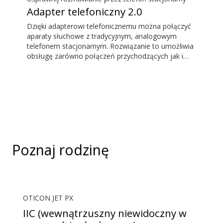
odbiera również sygnał audio z systemów pętli
Adapter telefoniczny 2.0
indukcyjnych w miejscach użyteczności publicznej.
Dzięki adapterowi telefonicznemu można połączyć
aparaty słuchowe z tradycyjnym, analogowym
telefonem stacjonarnym. Rozwiązanie to umożliwia
obsługę zarówno połączeń przychodzących jak i
wychodzących. Podczas rozmowy aparat słuchowy
działa jak zestaw słuchawkowy, a ConnectClip lub
Streamer Pro działa jako mikrofon. Razem
umożliwiają prowadzenie rozmów bez angażowania
rąk.
Poznaj rodzinę
OTICON JET PX
IIC (wewnątrzuszny niewidoczny w