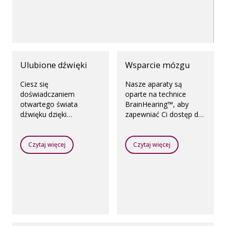
Ulubione dźwięki
Wsparcie mózgu
Ciesz się
Nasze aparaty są
doświadczaniem
oparte na technice
otwartego świata
BrainHearing™, aby
dźwięku dzięki
zapewniać Ci dostęp do
dostępowi do mowy i
pełnego otoczenia
wyraźnych dźwięków
dźwiękowego – to
dochodzących ze
wspiera naturalny
Czytaj więcej
Czytaj więcej
wszystkich kierunków,
sposób pracy mózgu.
nawet w hałasie.