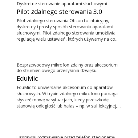
Dyskretne sterowanie aparatami słuchowymi
Pilot zdalnego sterowania 3.0
Pilot zdalnego sterowania Oticon to intuicyjny,
dyskretny i prosty sposób sterowania aparatami
słuchowymi. Pilot zdalnego sterowania umożliwia
regulację wielu ustawień, których używamy na co
dzień, bez konieczności zwracania uwagi na aparaty
słuchowe.
Bezprzewodowy mikrofon zdalny oraz akcesorium
do strumieniowego przesyłania dźwięku.
EduMic
EduMic to uniwersalne akcesorium do aparatów
słuchowych. W trybie zdalnego mikrofonu pomaga
słyszeć mowę w sytuacjach, kiedy przeszkodę
stanowią odległość lub hałas – np. w sali lekcyjnej,
w pracy, podczas uprawiania sportów itp. EduMic
można też podłączać do innych urządzeń przez
standardowe gniazdo słuchawkowe 3,5 mm, aby
bezprzewodowo przesyłać dźwięk do aparatów
słuchowych Oticon z techniką Bluetooth. EduMic
Usprawnij rozmawianie przez telefon stacjonarny