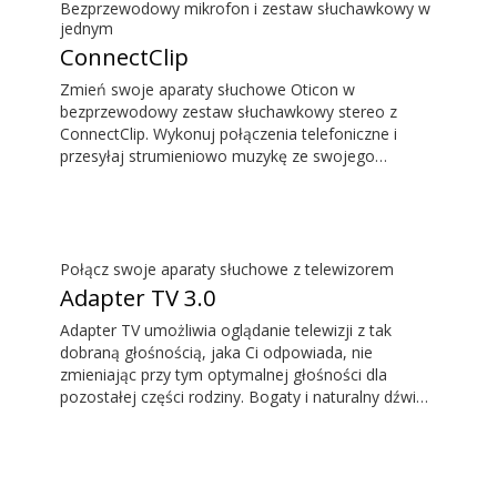
Bezprzewodowy mikrofon i zestaw słuchawkowy w
jednym
ConnectClip
Zmień swoje aparaty słuchowe Oticon w
bezprzewodowy zestaw słuchawkowy stereo z
ConnectClip. Wykonuj połączenia telefoniczne i
przesyłaj strumieniowo muzykę ze swojego
smartfonu bez angażowania rąk. Skorzystaj z
funkcji zdalnego mikrofonu, żeby słyszeć osobę
mówiącą z dużej odległości. ConnectClip działa
także jako pilot zdalnego sterowania, możesz
zatem dyskretnie regulować swoje aparaty
Połącz swoje aparaty słuchowe z telewizorem
słuchowe.
Adapter TV 3.0
Adapter TV umożliwia oglądanie telewizji z tak
dobraną głośnością, jaka Ci odpowiada, nie
zmieniając przy tym optymalnej głośności dla
pozostałej części rodziny. Bogaty i naturalny dźwięk
jest słyszany bez opóźnień. Dzięki czemu to co
słyszymy odpowiada temu, co widzimy na ekranie
telewizora.