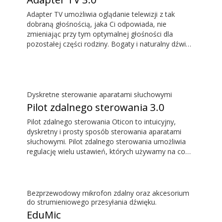
Adapter TV umożliwia oglądanie telewizji z tak
dobraną głośnością, jaka Ci odpowiada, nie
zmieniając przy tym optymalnej głośności dla
pozostałej części rodziny. Bogaty i naturalny dźwięk
jest słyszany bez opóźnień. Dzięki czemu to co
słyszymy odpowiada temu, co widzimy na ekranie
telewizora.
Dyskretne sterowanie aparatami słuchowymi
Pilot zdalnego sterowania 3.0
Pilot zdalnego sterowania Oticon to intuicyjny,
dyskretny i prosty sposób sterowania aparatami
słuchowymi. Pilot zdalnego sterowania umożliwia
regulację wielu ustawień, których używamy na co
dzień, bez konieczności zwracania uwagi na aparaty
słuchowe.
Bezprzewodowy mikrofon zdalny oraz akcesorium
do strumieniowego przesyłania dźwięku.
EduMic