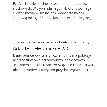
EduMic to uniwersalne akcesorium do aparatów
słuchowych. W trybie zdalnego mikrofonu pomaga
słyszeć mowę w sytuacjach, kiedy przeszkodę
stanowią odległość lub hałas – np. w sali lekcyjnej,
w pracy, podczas uprawiania sportów itp. EduMic
można też podłączać do innych urządzeń przez
standardowe gniazdo słuchawkowe 3,5 mm, aby
bezprzewodowo przesyłać dźwięk do aparatów
słuchowych Oticon z techniką Bluetooth. EduMic
Usprawnij rozmawianie przez telefon stacjonarny
odbiera również sygnał audio z systemów pętli
Adapter telefoniczny 2.0
indukcyjnych w miejscach użyteczności publicznej.
Dzięki adapterowi telefonicznemu można połączyć
aparaty słuchowe z tradycyjnym, analogowym
telefonem stacjonarnym. Rozwiązanie to umożliwia
obsługę zarówno połączeń przychodzących jak i
wychodzących. Podczas rozmowy aparat słuchowy
działa jak zestaw słuchawkowy, a ConnectClip lub
Streamer Pro działa jako mikrofon. Razem
umożliwiają prowadzenie rozmów bez angażowania
rąk.