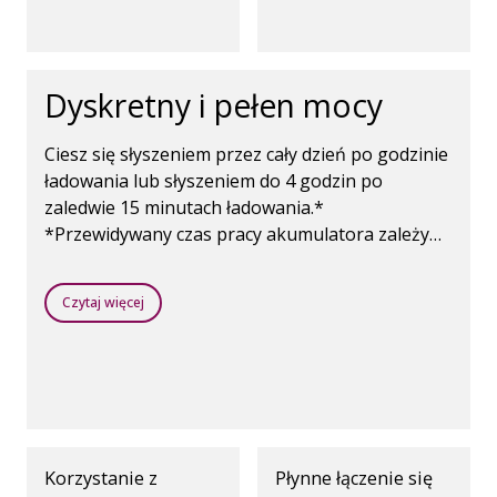
telefon bez
angażowania rąk.
Pozwala też korzystać z
akcesorium EduMic,
Dyskretny i pełen mocy
które działa jako zdalny
mikrofon podczas zajęć.
Ciesz się słyszeniem przez cały dzień po godzinie
ładowania lub słyszeniem do 4 godzin po
zaledwie 15 minutach ładowania.*
*Przewidywany czas pracy akumulatora zależy
od sposobu użytkowania, aktywnych funkcji,
ubytku słuchu, środowiska akustycznego, wieku
Czytaj więcej
akumulatora i korzystania z akcesoriów
bezprzewodowych.
Korzystanie z
Płynne łączenie się