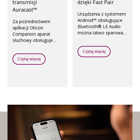
transmisji
dzięki Fast Pair
Auracast™
Urządzenia z systemem
Android™ obsługujące
Za pośrednictwem
Bluetooth® LE Audio
aplikacji Oticon
można łatwo sparować
Companion aparat
z aparatami słuchowymi
słuchowy obsługuje
dziecka za pomocą
transmisje dźwięku
funkcji Google Fast Pair.
Czytaj więcej
Auracast, dzięki czemu
Znak słowny i loga
dziecko może łączyć się
Czytaj więcej
Bluetooth® są
z dostępnymi emisjami
zarejestrowanymi
Auracast. Znak słowny i
znakami towarowymi
loga Auracast™ są
należącymi do
znakami towarowymi
Bluetooth SIG, Inc. i
należącymi do
jakiekolwiek
Bluetooth SIG, Inc. i
wykorzystanie ich przez
jakiekolwiek
Demant odbywa się na
wykorzystanie ich przez
podstawie licencji.
Demant odbywa się na
Pozostałe znaki
podstawie licencji.
towarowe i nazwy
Pozostałe znaki
handlowe są własnością
towarowe i nazwy
odpowiednich firm.