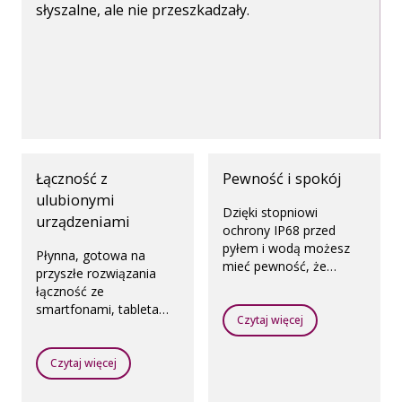
słyszalne, ale nie przeszkadzały.
Łączność z
Pewność i spokój
ulubionymi
Dzięki stopniowi
urządzeniami
ochrony IP68 przed
pyłem i wodą możesz
Płynna, gotowa na
mieć pewność, że
przyszłe rozwiązania
aparaty słuchowe
łączność ze
dziecka to niezawodne
smartfonami, tabletami
rozwiązanie.
Czytaj więcej
i komputerami
umożliwia bezpośrednie
przesyłanie
Czytaj więcej
strumieniowe dźwięku i
rozmawianie przez