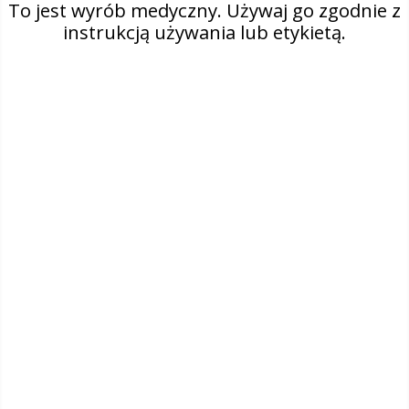
To jest wyrób medyczny. Używaj go zgodnie z
instrukcją używania lub etykietą.
O nas
Kontakt
Select country
Polska (polski)
Facebook
Instagram
Linkedin