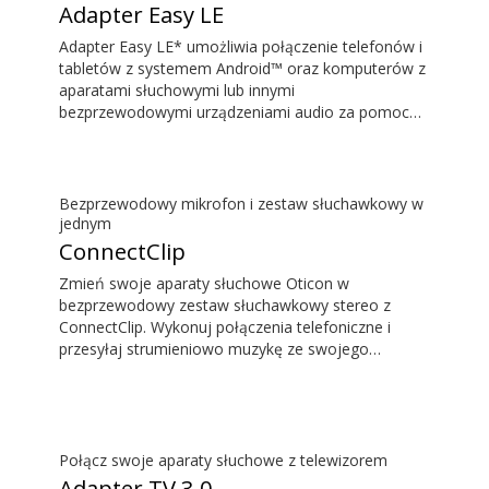
Adapter Easy LE
Adapter Easy LE* umożliwia połączenie telefonów i
tabletów z systemem Android™ oraz komputerów z
aparatami słuchowymi lub innymi
bezprzewodowymi urządzeniami audio za pomocą
najnowszej techniki Bluetooth® LE Audio. Dzięki
temu możesz strumieniowo przesyłać wysokiej
jakości dźwięk, np. muzykę, podcasty, a także
prowadzić rozmowy telefoniczne i wideo bez
Bezprzewodowy mikrofon i zestaw słuchawkowy w
angażowania rąk. Upewnij się, czy możesz
jednym
korzystać z adaptera Easy LE – Twoje aparaty
ConnectClip
słuchowe lub inne bezprzewodowe urządzenia
Zmień swoje aparaty słuchowe Oticon w
audio muszą obsługiwać standard LE Audio.
bezprzewodowy zestaw słuchawkowy stereo z
Adapter nie będzie działać z większością telefonów i
ConnectClip. Wykonuj połączenia telefoniczne i
tabletów z gniazdem jack 3.5 mm, ponieważ wielu
przesyłaj strumieniowo muzykę ze swojego
producentów decyduje się na przesyłanie dźwięku
smartfonu bez angażowania rąk. Skorzystaj z
przez gniazdo jack a nie USB-C. *Adapter Easy LE
funkcji zdalnego mikrofonu, żeby słyszeć osobę
został wyprodukowany przez Minami Acoustics
mówiącą z dużej odległości. ConnectClip działa
Limited.
także jako pilot zdalnego sterowania, możesz
zatem dyskretnie regulować swoje aparaty
Połącz swoje aparaty słuchowe z telewizorem
słuchowe.
Adapter TV 3.0