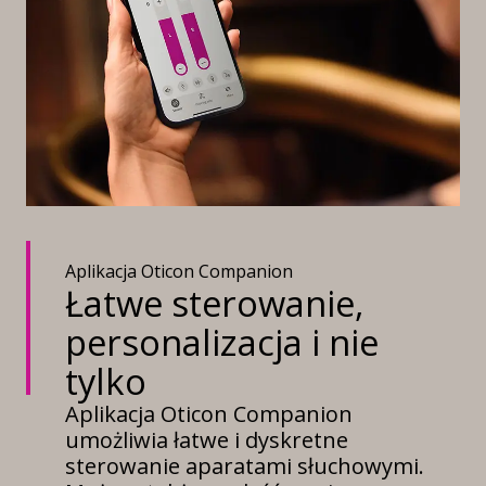
handlowe są własnością
Google, Android oraz
odpowiednich firm.
powiązane znaki i loga
są znakami towarowymi
Google LLC.
Aplikacja Oticon Companion
Łatwe sterowanie,
personalizacja i nie
tylko
Aplikacja Oticon Companion
umożliwia łatwe i dyskretne
sterowanie aparatami słuchowymi.