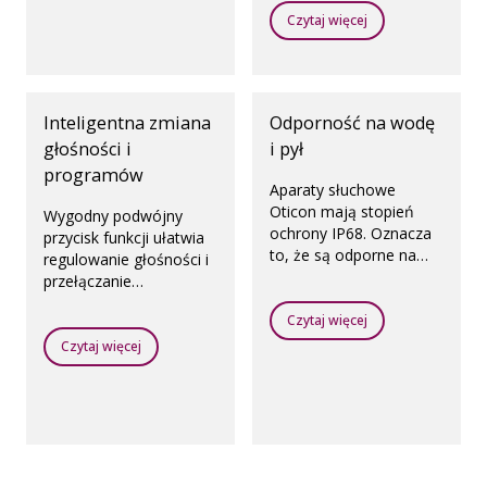
salach koncertowych,
Czytaj więcej
na lotniskach i w innych
miejscach użyteczności
publicznej, gdzie
zainstalowane są pętle
Inteligentna zmiana
Odporność na wodę
indukcyjne.
głośności i
i pył
programów
Aparaty słuchowe
Oticon mają stopień
Wygodny podwójny
ochrony IP68. Oznacza
przycisk funkcji ułatwia
to, że są odporne na
regulowanie głośności i
wilgoć i kurz.
przełączanie
programów.
Czytaj więcej
Czytaj więcej