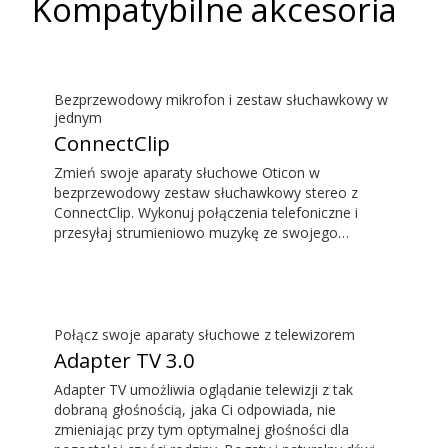
Kompatybilne akcesoria
Bezprzewodowy mikrofon i zestaw słuchawkowy w
jednym
ConnectClip
Zmień swoje aparaty słuchowe Oticon w
bezprzewodowy zestaw słuchawkowy stereo z
ConnectClip. Wykonuj połączenia telefoniczne i
przesyłaj strumieniowo muzykę ze swojego
smartfonu bez angażowania rąk. Skorzystaj z
funkcji zdalnego mikrofonu, żeby słyszeć osobę
mówiącą z dużej odległości. ConnectClip działa
także jako pilot zdalnego sterowania, możesz
zatem dyskretnie regulować swoje aparaty
Połącz swoje aparaty słuchowe z telewizorem
słuchowe.
Adapter TV 3.0
Adapter TV umożliwia oglądanie telewizji z tak
dobraną głośnością, jaka Ci odpowiada, nie
zmieniając przy tym optymalnej głośności dla