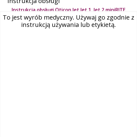
Instrukcja obsługi
Instrukcja obsługi Oticon Jet Jet 1, Jet 2 miniRITE,
miniRITE T Polish (Poland)
To jest wyrób medyczny. Używaj go zgodnie z
instrukcją używania lub etykietą.
O nas
Kontakt
Select country
Polska (polski)