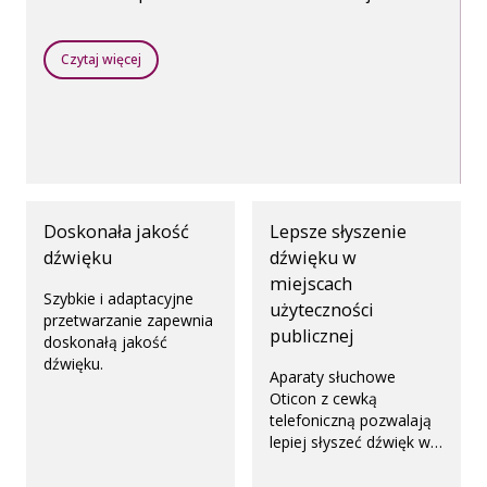
aparatów słuchowych. Wszystko to jest możliwe
dzięki bezprzewodowej technice Bluetooth.
Czytaj więcej
Doskonała jakość
Lepsze słyszenie
dźwięku
dźwięku w
miejscach
Szybkie i adaptacyjne
użyteczności
przetwarzanie zapewnia
publicznej
doskonałą jakość
dźwięku.
Aparaty słuchowe
Oticon z cewką
telefoniczną pozwalają
lepiej słyszeć dźwięk w
aulach, świątyniach,
teatrach, kinach czy