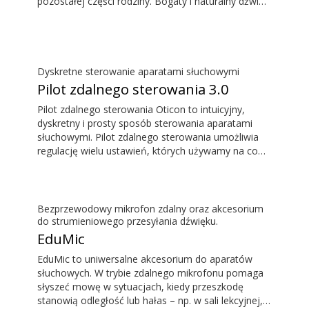
pozostałej części rodziny. Bogaty i naturalny dźwięk
jest słyszany bez opóźnień. Dzięki czemu to co
słyszymy odpowiada temu, co widzimy na ekranie
telewizora.
Dyskretne sterowanie aparatami słuchowymi
Pilot zdalnego sterowania 3.0
Pilot zdalnego sterowania Oticon to intuicyjny,
dyskretny i prosty sposób sterowania aparatami
słuchowymi. Pilot zdalnego sterowania umożliwia
regulację wielu ustawień, których używamy na co
dzień, bez konieczności zwracania uwagi na aparaty
słuchowe.
Bezprzewodowy mikrofon zdalny oraz akcesorium
do strumieniowego przesyłania dźwięku.
EduMic
EduMic to uniwersalne akcesorium do aparatów
słuchowych. W trybie zdalnego mikrofonu pomaga
słyszeć mowę w sytuacjach, kiedy przeszkodę
stanowią odległość lub hałas – np. w sali lekcyjnej,