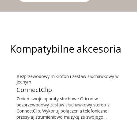
Kompatybilne akcesoria
Bezprzewodowy mikrofon i zestaw słuchawkowy w
jednym
ConnectClip
Zmień swoje aparaty słuchowe Oticon w
bezprzewodowy zestaw słuchawkowy stereo z
ConnectClip. Wykonuj połączenia telefoniczne i
przesyłaj strumieniowo muzykę ze swojego
smartfonu bez angażowania rąk. Skorzystaj z
funkcji zdalnego mikrofonu, żeby słyszeć osobę
mówiącą z dużej odległości. ConnectClip działa