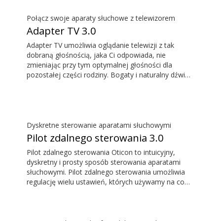
także jako pilot zdalnego sterowania, możesz
zatem dyskretnie regulować swoje aparaty
Połącz swoje aparaty słuchowe z telewizorem
słuchowe.
Adapter TV 3.0
Adapter TV umożliwia oglądanie telewizji z tak
dobraną głośnością, jaka Ci odpowiada, nie
zmieniając przy tym optymalnej głośności dla
pozostałej części rodziny. Bogaty i naturalny dźwięk
jest słyszany bez opóźnień. Dzięki czemu to co
słyszymy odpowiada temu, co widzimy na ekranie
telewizora.
Dyskretne sterowanie aparatami słuchowymi
Pilot zdalnego sterowania 3.0
Pilot zdalnego sterowania Oticon to intuicyjny,
dyskretny i prosty sposób sterowania aparatami
słuchowymi. Pilot zdalnego sterowania umożliwia
regulację wielu ustawień, których używamy na co
dzień, bez konieczności zwracania uwagi na aparaty
słuchowe.