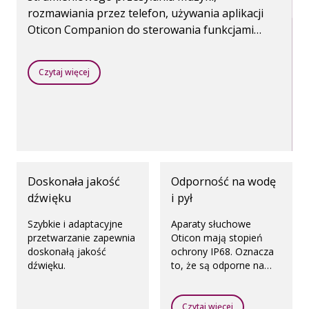
rozmawiania przez telefon, używania aplikacji
Oticon Companion do sterowania funkcjami
aparatów słuchowych. Wszystko to jest możliwe
dzięki bezprzewodowej technice Bluetooth.
Czytaj więcej
Doskonała jakość
Odporność na wodę
dźwięku
i pył
Szybkie i adaptacyjne
Aparaty słuchowe
przetwarzanie zapewnia
Oticon mają stopień
doskonałą jakość
ochrony IP68. Oznacza
dźwięku.
to, że są odporne na
wilgoć i kurz.
Czytaj więcej