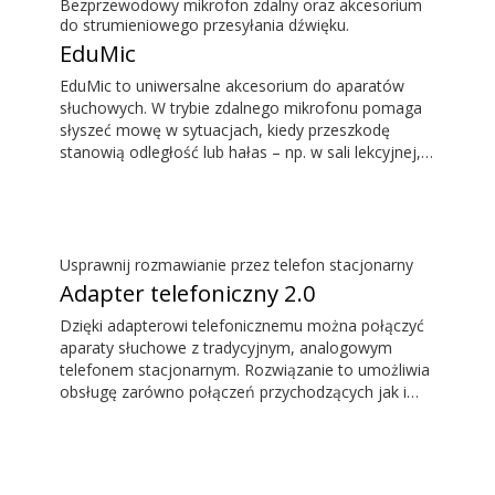
Bezprzewodowy mikrofon zdalny oraz akcesorium
do strumieniowego przesyłania dźwięku.
EduMic
EduMic to uniwersalne akcesorium do aparatów
słuchowych. W trybie zdalnego mikrofonu pomaga
słyszeć mowę w sytuacjach, kiedy przeszkodę
stanowią odległość lub hałas – np. w sali lekcyjnej,
w pracy, podczas uprawiania sportów itp. EduMic
można też podłączać do innych urządzeń przez
standardowe gniazdo słuchawkowe 3,5 mm, aby
bezprzewodowo przesyłać dźwięk do aparatów
słuchowych Oticon z techniką Bluetooth. EduMic
Usprawnij rozmawianie przez telefon stacjonarny
odbiera również sygnał audio z systemów pętli
Adapter telefoniczny 2.0
indukcyjnych w miejscach użyteczności publicznej.
Dzięki adapterowi telefonicznemu można połączyć
aparaty słuchowe z tradycyjnym, analogowym
telefonem stacjonarnym. Rozwiązanie to umożliwia
obsługę zarówno połączeń przychodzących jak i
wychodzących. Podczas rozmowy aparat słuchowy
działa jak zestaw słuchawkowy, a ConnectClip lub
Streamer Pro działa jako mikrofon. Razem
umożliwiają prowadzenie rozmów bez angażowania